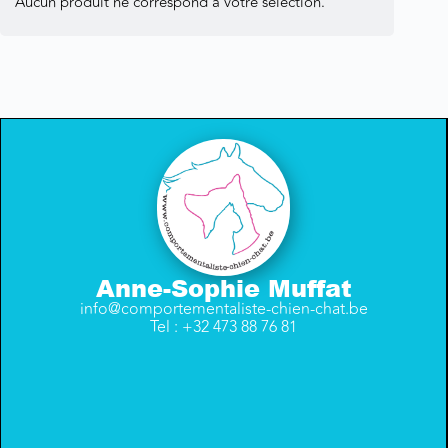
Aucun produit ne correspond à votre sélection.
Anne-Sophie Muffat
info@comportementaliste-chien-chat.be
Tel : +32 473 88 76 81